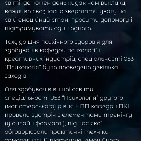
світі, де кожен день кидає нам виклики,
важливо своєчасно звертати увагу на
свій емоційний стан, просити допомогу і
підтримувати один одного.
Тож, до Дня психічного здоров’я для
здобувачів кафедри психології і
креативних індустрій, спеціальності 053
“Психологія” було проведено декілька
заходів.
Для здобувачів вищої освіти
спеціальності 053 “Психологія” другого
(магістерського) рівня НПП кафедри ПКІ
провели зустріч з елементами тренінгу
(у онлайн форматі), під час якої
обговорювали практичні техніки
саморегуляції, підтримки емоційного