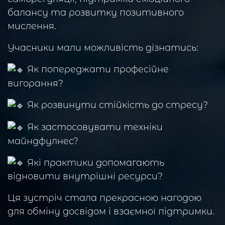
балансу та розвитку позитивного
мислення.
Учасники мали можливість дізнатись:
Як попереджати професійне
вигорання?
Як розвинути стійкість до стресу?
Як застосовувати техніки
майндфулнес?
Які практики допомагають
відновити внутрішні ресурси?
Ця зустріч стала прекрасною нагодою
для обміну досвідом і взаємної підтримки.