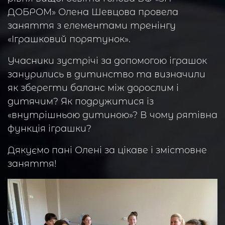
ДОБРОМ» Олена Шевцова провела
заняття з елементами тренінгу
«Іграшковий порятунок».
Учасники зустрічі за допомогою іграшок
занурились в дитинство та визначили
як зберегти баланс між дорослим і
дитячим? Як подружитися із
«внутрішньою дитиною»? В чому рятівна
функція іграшки?
Дякуємо пані Олені за цікаве і змістовне
заняття!