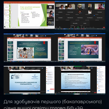
Для здобувачів першого (бакалаврського)
рівня вищої освіти голова БФ «ЗА