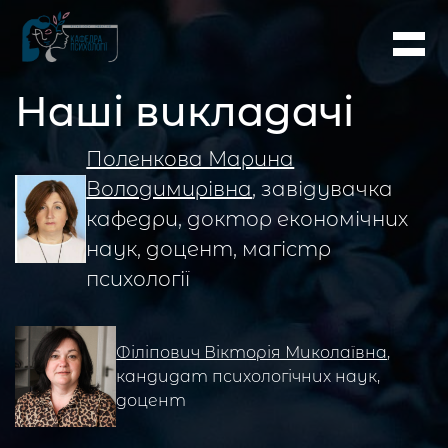
Наші викладачі
Поленкова Марина
Володимирівна
, завідувачка
кафедри, доктор економічних
наук, доцент, магістр
психології
Філіпович Вікторія Миколаївна
,
кандидат психологічних наук,
доцент