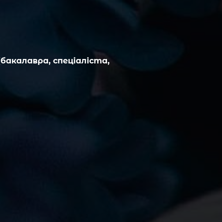
бакалавра, спеціаліста,
Термін навчання
4 роки
Термін навчання
2 роки 10 міс.
Термін навчання
1 рік 4 місяці
 України/іноземна мова/біологія/