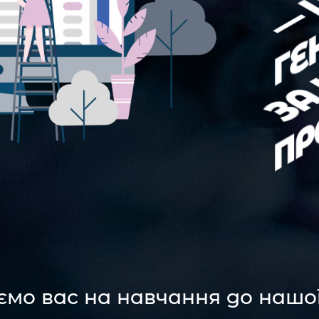
ЗА
ПР
ЗА
мо вас на навчання до нашо