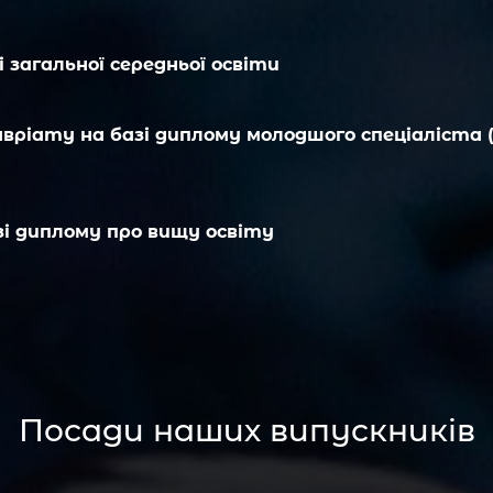
 загальної середньої освіти
вріату на базі диплому молодшого спеціаліста (
і диплому про вищу освіту
Рівень підготовки
Бакалавр
Рівень підготовки
упу
Бакалавр
Рівень підготовки
Посади наших випускників
 (оригінал + копія)
Магістр
упу
МТ 2023 р. (українська мова, математика, історія