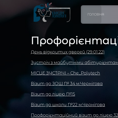
ГОЛОВНА
Профорієнтац
День відкритих дверей (29.01.22)
Зустріч з майбутніми абітурієнта
МІСЦЕ ЗУСТРІЧІ – Che_Polytech
Візит до ЗОШ № 34 м.Чернігова
Візит до ліцею №15
Візит до школи №22 м.Чернігова
Профорієнтаційний візит до ліцею 3