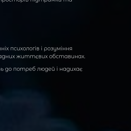
х психологів і розуміння
кладних життєвих обставинах.
ь до потреб людей і надихає