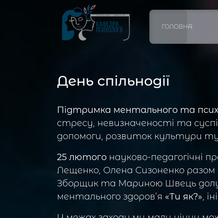
ГОЛОВНА
День спільнодії
Підтримка ментального та психічн
стресу, невизначеності та суспіл
допомоги, розвиток культури ту
25 лютого
науково-педагогічні пр
Лещенко, Олена Сизоненко разом 
Зборщик та Мариною Швець дол
ментального здоров’я
«Ти як?»
, і
У межах заходу ми мали цінну м