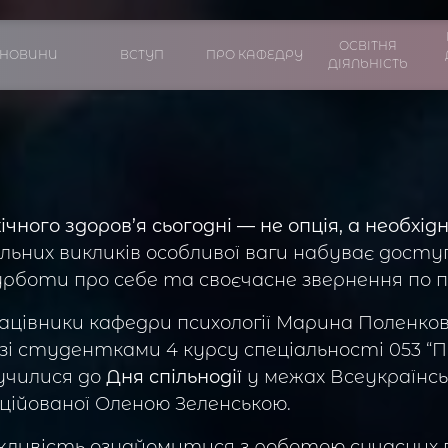
ОСВІТНЯ
НОВИНИ
ВСТУП
ПРО КАФЕДРУ
ДІЯЛЬНІСТЬ
ого здоров’я сьогодні — не опція, а необхідн
ьних викликів особливої ваги набуває доступн
рботи про себе та своєчасне звернення по 
ацівники кафедри психології Марина Поленков
зі студентками 4 курсу спеціальності 053 “П
училися до
Дня спільнодії
у межах Всеукраїнсь
ніційованої Оленою Зеленською.
ожливість ознайомитися з роботою сучасних