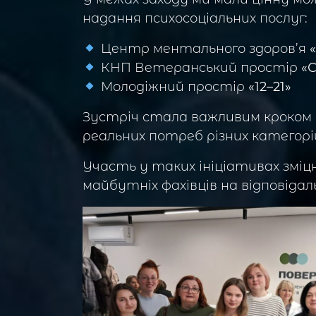
надання психосоціальних послуг:
Центр ментального здоров’я
КНП Ветеранський простір
«С
Молодіжний простір
«12–21»
Зустріч стала важливим кроком д
реальних потреб різних категорі
Участь у таких ініціативах зміц
майбутніх фахівців на відповіда