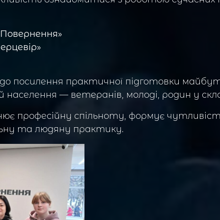
«Повернення»
ерцевір»
о посилення практичної підготовки майбутні
й населення — ветеранів, молоді, родин у с
нює професійну спільноту, формує чутливіст
льну та людяну практику.