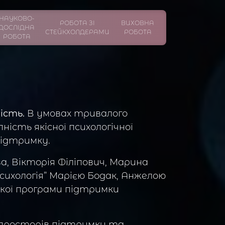
НАУКОВО-
РОБОТА ЗІ
ВИХОВНА
ДОСЛІДНА
СТЕЙКХОЛДЕРАМИ
РОБОТА
РОБОТА
ість.
В умовах тривалого
ість якісної психологічної
підтримку.
а, Вікторія Філіпович, Марина
сихологія” Марією Бодак, Анжелою
кої програми підтримки
 просторів підтримки та