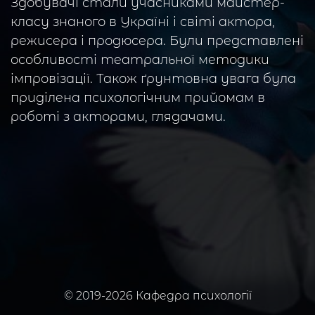
Здобувачі стали учасниками майстер-
класу знаного в Україні і світі актора,
режисера і продюсера. Були представлені
особливості театральної методики
імпровізації. Також ґрунтовна увага була
приділена психологічним прийомам в
роботі з акторами, глядачами.
© 2019-2026 Кафедра психології