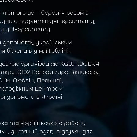
 лютого до 11 березня разом з
групи студентів університету,
тку університету.
а допомагає українським
біженців у м. Любліні.
мадською організацією KGW WÓLKA
нтери 3002 Володимира Великого»
 (м. Люблін, Польща),
, Молодіжним центром
ї допомоги в Україні.
ова та Чернігівського району
ики, дитячий одяг, підгузки для