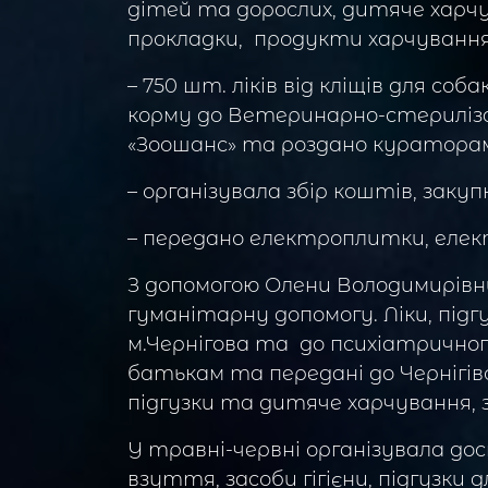
дітей та дорослих, дитяче харчув
прокладки, продукти харчування,
– 750 шт. ліків від кліщів для соб
корму до Ветеринарно-стерилізац
«Зоошанс» та роздано кураторам б
– організувала збір коштів, закуп
– передано електроплитки, елек
З допомогою Олени Володимирівн
гуманітарну допомогу. Ліки, підгу
м.Чернігова та до психіатричного 
батькам та передані до Чернігівс
підгузки та дитяче харчування, з
У травні-червні організувала дос
взуття, засоби гігієни, підгузки 