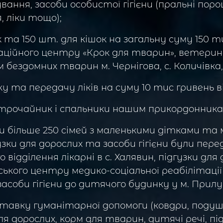
ання, засоби особистої гігієни (пральні порош
 ліки тощо);
ак та 150 шт. для кішок на загальну суму 150 ти
ійного центру «Крок для тварин», ветеринарн
ездомних тварин м. Чернігова, с. Количівка, 
ку та передачу ліків на суму 10 тис гривень в
трочайник і спальники нашим прикордонника
и більше 250 сімей з маленькими дітками т
зки для дорослих та засоби гігієни були перед
відділення лікарні в с. Халявин, підгузки для 
ького центру медико-соціальної реабілітації 
асоби гігієни до дитячого будинку у м. Прилук
тавку гуманітарної допомоги (ковдри, подушк
для дорослих, корм для тварин, дитячі речі, пі