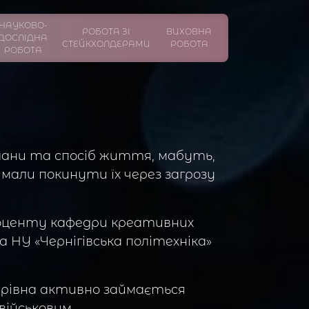
НАУКОВО-
РОБОТА ЗІ
ВИХОВНА
ДОСЛІДНА
СТЕЙКХОЛДЕРАМИ
РОБОТА
РОБОТА
 плани та спосіб життя, мабуть,
 мали покинути їх через загрозу
доценту кафедри креативних
а НУ «Чернігівська політехніка»
ирівна активно займається
військовим.