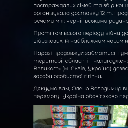
постраждалих сімей та збір кошт
організувала доставку 12 т. прод
речами між чернігівськими родин
Протягом всього періоду війни д
військових. А найближчим часом н
Наразі продовжує займатися гу
території області – налагоджен
Великого» (м. Львів, Україна) до
засоби особистої гігієни.
Дякуємо вам, Олено Володимирівн
перемогу! Україна обов’язково пе