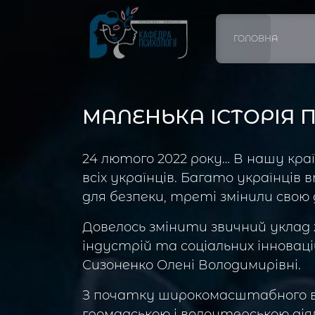
ГОЛОВНА
МАЛЕНЬКА ІСТОРІЯ 
24 лютого 2022 року… В нашу кра
всіх українців. Багато українців
для безпеки, треті змінили свою д
Довелось змінити звичний уклад
індустрій та соціальних інноваці
Сизоненко Олені Володимирівні.
З початку широкомасштабного вт
громадською і волонтерською дія