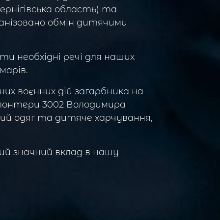
ернігівська область) та
рганізовано обмін дитячими
и необхідні речі для наших
марів.
х воєнних дій загарбника на
олонтери 3002 Володимира
ячий одяг та дитяче харчування,
ий значний вклад в нашу