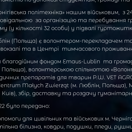
нігівська політехніка» нашим військовим, з 24
відальною за організацію та перебування 
му (у кількості 32 особи) у підвалі гуртожи
юблін (Польща) є волонтером-перекладачем т
окзалі та в Центрі тимчасового проживання 
ким благодійним фондом Emaus-Lublin та гро
, Польща), волонтерською спільнотою «Воло
медичних препаратів для тварин P.W. VET AGRO
Centrum Małych Zwierząt (м. Люблін, Польща)
 Київ), збір, доставку та роздачу гуманітарно
2 було передано:
помоги для цивільних та військових м. Черніг
тільна білизна, ковдри, подушки, пледи, рушн