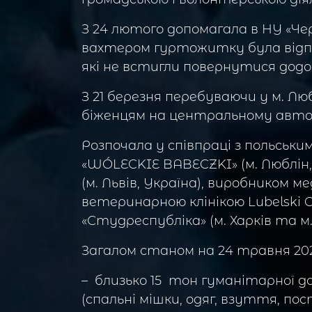
З 24 лютого допомагала в НУ «Чер
вахтером гуртожитку була відпо
які не встигли повернутися додо
З 21 березня перебуваючи у м. Л
біженцям на центральному автов
Розпочала у співпраці з польсь
«WÓLECKIE BABECZKI» (м. Люблін
(м. Львів, Україна), виробником 
ветеринарною клінікою Lubelski 
«Студреспубліка» (м. Харків та м.
Загалом станом на 24 травня 202
– близько 15 тон гуманітарної до
(спальні мішки, одяг, взуття, пос