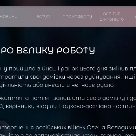
ОСВІТНЯ
НОВИНИ
ВСТУП
ПРО КАФЕДРУ
ДІЯЛЬНІСТЬ
ПРО ВЕЛИКУ РОБОТУ
їну прийшла війна… І ранок цього дня змінив
 втратили свої домівки через руйнування, інші
іяльність або внесли в неї нове русло.
 життя, а потім і залишити свою домівку і 
й, керівнику відділу Науково-дослідна частин
оргнення російських військ Олена Володим
льністю по допомозі студентам, громаді та 