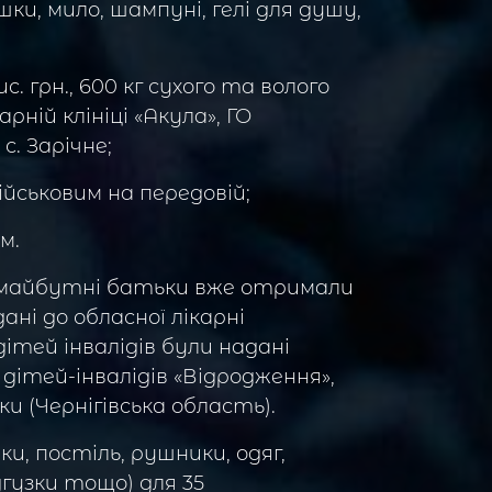
ки, мило, шампуні, гелі для душу,
с. грн., 600 кг сухого та волого
ій клініці «Акула», ГО
с. Зарічне;
ійськовим на передовій;
м.
а майбутні батьки вже отримали
ані до обласної лікарні
дітей інвалідів були надані
дітей-інвалідів «Відродження»,
и (Чернігівська область).
и, постіль, рушники, одяг,
дгузки тощо) для 35