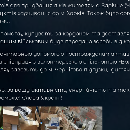
ів для придбання ліків жителям с. Зарічне (Ч
уктів харчування до м. Харків. Також було о
ами.
опомагає купувати за кордоном та доставлят
ашим військовим буде передано засоби від ко
манітарною допомогою постраждалим активни
а співпраця з волонтерською спільнотою «В
зволяє завозити до м. Чернігова підгузки, дит
о, за вашу активність, енергійність та так
реможе! Слава Україні!