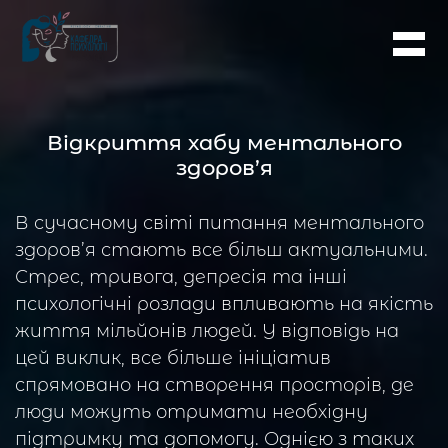
Відкриття хабу ментального
здоров’я
В сучасному світі питання ментального
здоров’я стають все більш актуальними.
Стрес, тривога, депресія та інші
психологічні розлади впливають на якість
життя мільйонів людей. У відповідь на
цей виклик, все більше ініціатив
спрямовано на створення просторів, де
люди можуть отримати необхідну
підтримку та допомогу. Однією з таких