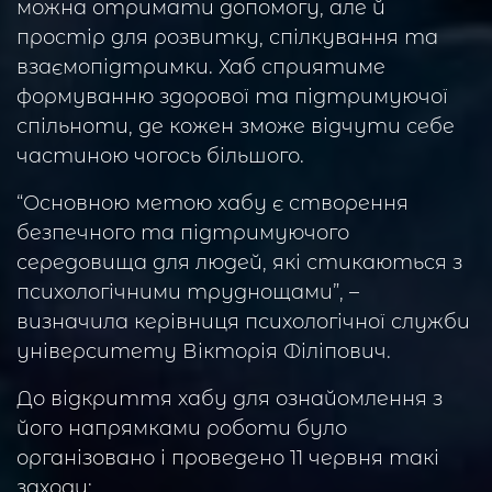
можна отримати допомогу, але й
простір для розвитку, спілкування та
взаємопідтримки. Хаб сприятиме
формуванню здорової та підтримуючої
спільноти, де кожен зможе відчути себе
частиною чогось більшого.
“Основною метою хабу є створення
безпечного та підтримуючого
середовища для людей, які стикаються з
психологічними труднощами”, –
визначила керівниця психологічної служби
університету Вікторія Філіпович.
До відкриття хабу для ознайомлення з
його напрямками роботи було
організовано і проведено 11 червня такі
заходи: