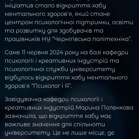
ініціатив стало відкриття хабу
ментального здоров’я, який стане
центром психологічної підтримки, освіти
та розвитку для здобувачів та
працівників НУ “Чернігівська політехніка”.
Саме 11 червня 2024 року на базі кафедри
психології і креативних індустрій та
психологічної служби університету
відбулось відкриття хабу ментального
здоров’я “Психолог і Я”.
Завідувачка кафедри психології і
креативних індустрій Марина Поленкова
зазначила, що відкриття хабу має
важливе значення для спільноти
університету. Це не лише місце, де