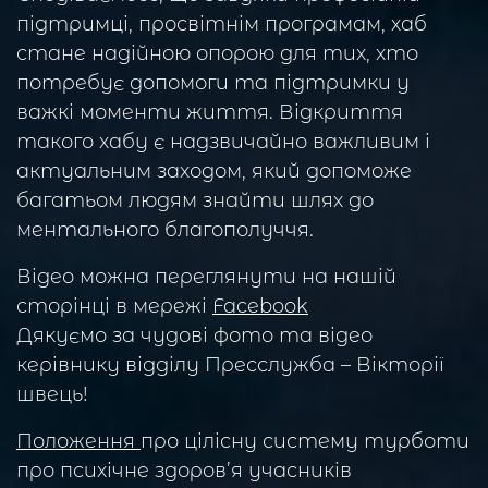
підтримці, просвітнім програмам, хаб
стане надійною опорою для тих, хто
потребує допомоги та підтримки у
важкі моменти життя. Відкриття
такого хабу є надзвичайно важливим і
актуальним заходом, який допоможе
багатьом людям знайти шлях до
ментального благополуччя.
Відео можна переглянути на нашій
сторінці в мережі
Facebook
Дякуємо за чудові фото та відео
керівнику відділу Пресслужба – Вікторії
швець!
Положення
про цілісну систему турботи
про психічне здоров’я учасників