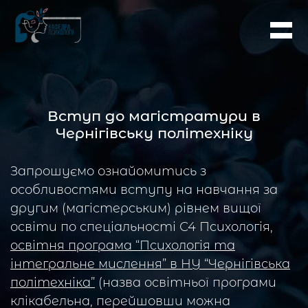
Вступ до магістратури в
Чернігівську політехніку
Запрошуємо ознайомитись з
особливостями вступу на навчання за
другим (магістерським) рівнем вищої
освіти по спеціальності С4 Психологія,
освітня програма “Психологія та
інтегральне мислення” в НУ “Чернігівська
політехніка”
(назва освітньої програми
клікабельна, перейшовши можна