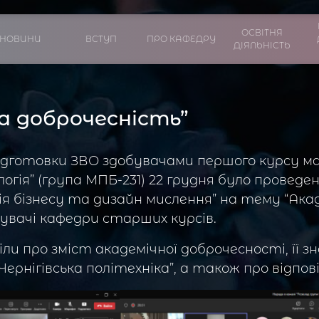
ОСВІТНЯ
НОВИНИ
ВСТУП
ПРО КАФЕДРУ
ДІЯЛЬНІСТЬ
а доброчесність”
ідготовки ЗВО здобувачами першого курсу м
логія” (група МПБ-231) 22 грудня було провед
я бізнесу та дизайн мислення” на тему “Акад
вачі кафедри старших курсів.
и про зміст академічної доброчесності, її 
Чернігівська політехніка”, а також про відпов