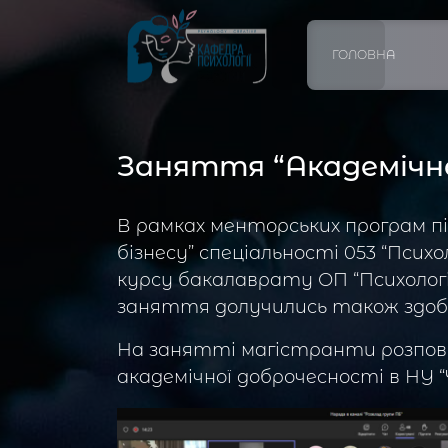
ГОЛОВНА
Заняття “Академічн
В рамках менторських програм п
бізнесу” спеціальності 053 “Психо
курсу бакалаврату ОП “Психологі
заняття долучились також здобу
На занятті магістранти розповіл
академічної доброчесності в НУ “