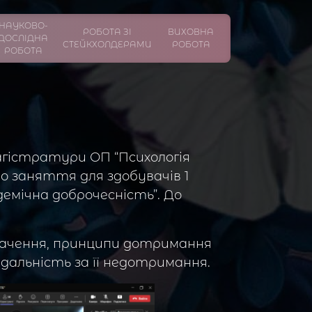
НАУКОВО-
РОБОТА ЗІ
ВИХОВНА
ДОСЛІДНА
СТЕЙКХОЛДЕРАМИ
РОБОТА
РОБОТА
агістратури ОП “Психологія
ено заняття для здобувачів 1
емічна доброчесність”. До
значення, принципи дотримання
ідальність за її недотримання.