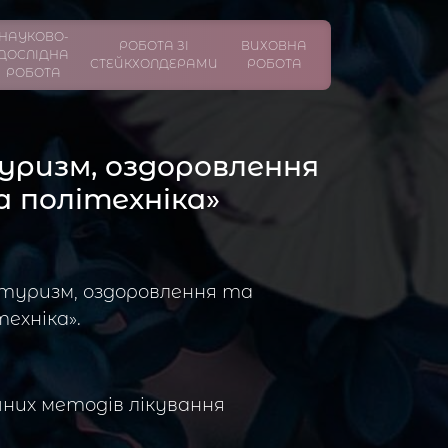
НАУКОВО-
РОБОТА ЗІ
ВИХОВНА
ДОСЛІДНА
СТЕЙКХОЛДЕРАМИ
РОБОТА
РОБОТА
 туризм, оздоровлення
а політехніка»
ї, туризм, оздоровлення та
ехніка».
чних методів лікування