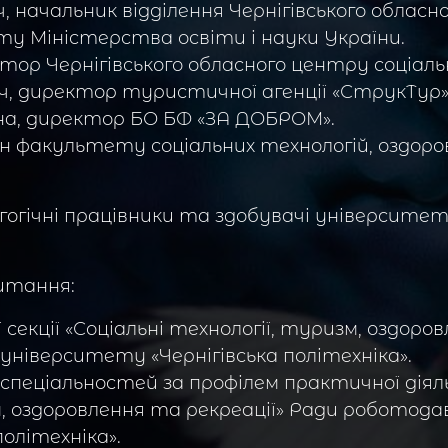
 начальник відділення Чернігівського обласног
ту Міністерства освіти і науки України.
тор Чернігівського обласного центру соціаль
 директор туристичної агенції «СтрукТур»
а, директор БО БФ «ЗА ДОБРОМ».
ан факультету соціальних технологій, оздоро
огічні працівники та здобувачі університету
питання:
секції «Соціальні технології, туризм, оздоро
університету «Чернігівська політехніка».
спеціальностей за профілем практичної діяльн
м, оздоровлення та рекреації» Ради роботода
олітехніка».