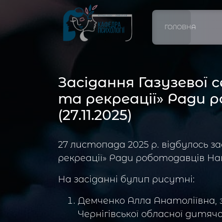
ГОЛОВНА
Засідання Газузевої с
та рекреації» Ради р
(27.11.2025)
27 листопада 2025 р. відбулось за
рекреації» Ради роботодавців На
На засіданні булип рисутні:
Демченко Алла Анатоліївна, з
Чернігівської обласної дитячої