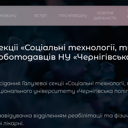
ОСВІТНЯ
НОВИНИ
ВСТУП
ПРО КАФЕДРУ
ДІЯЛЬНІСТЬ
екції «Соціальні технології,
оботодавців НУ «Чернігівськ
сідання Галузевої секції «Соціальні технологі
ціонального університету «Чернігівська політ
авідувачка відділенням реабілітації та фізи
 лікарні.