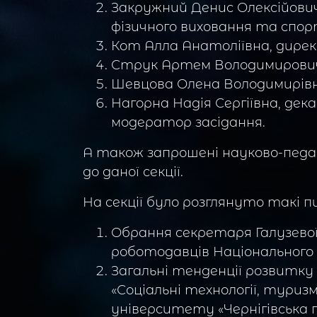
Закружний Денис Олексійович,
фізичного виховання та спор
Кот Алла Анатоліївна, дирек
Струк Артем Володимирович,
Шевцова Олена Володимирівн
Нагорна Надія Сергіївна, дек
модератор засідання.
А також запрошені науково-педаг
до даної секції.
На секції було розглянуто такі 
Обрання секретаря Галузевої 
роботодавців Національного 
Загальні тенденції розвитку 
«Соціальні технології, туриз
університету «Чернігівська п