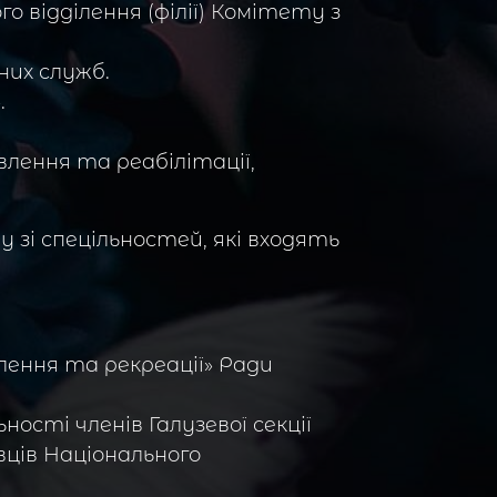
о відділення (філії) Комітету з
них служб.
.
влення та реабілітації,
 зі спецільностей, які входять
влення та рекреації» Ради
ості членів Галузевої секції
вців Національного